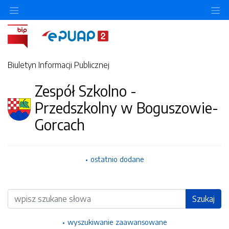
Ukryj/pokaż menu przedmiotowe
Uk
Biuletyn Informacji Publicznej
Zespół Szkolno -
Przedszkolny w Boguszowie-
Gorcach
ostatnio dodane
Wyszukiwarka
Szukaj
wyszukiwanie zaawansowane