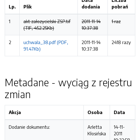
Data
Liczba
Lp.
Plik
dodania
pobrań
1
akt załozycielski ZSP.tif
2011-11-14
1 raz
(TIF, 452.25Kb)
10:37:38
2
uchwala_38.pdf (PDF,
2011-11-14
2418 razy
91.47Kb)
10:37:38
Metadane - wyciąg z rejestru
zmian
Akcja
Osoba
Data
Dodanie dokumentu:
Arletta
14-11-
Kłosińska
2011