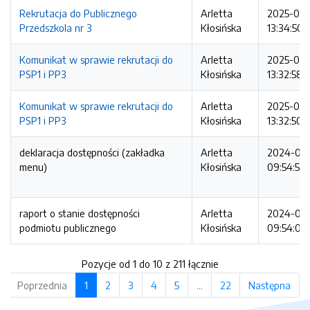
Rekrutacja do Publicznego
Arletta
2025-01-
Przedszkola nr 3
Kłosińska
13:34:50
Komunikat w sprawie rekrutacji do
Arletta
2025-01-
PSP1 i PP3
Kłosińska
13:32:58
Komunikat w sprawie rekrutacji do
Arletta
2025-01-
PSP1 i PP3
Kłosińska
13:32:50
deklaracja dostępności (zakładka
Arletta
2024-03
menu)
Kłosińska
09:54:58
raport o stanie dostępności
Arletta
2024-03
podmiotu publicznego
Kłosińska
09:54:07
Pozycje od 1 do 10 z 211 łącznie
Poprzednia
1
2
3
4
5
…
22
Następna