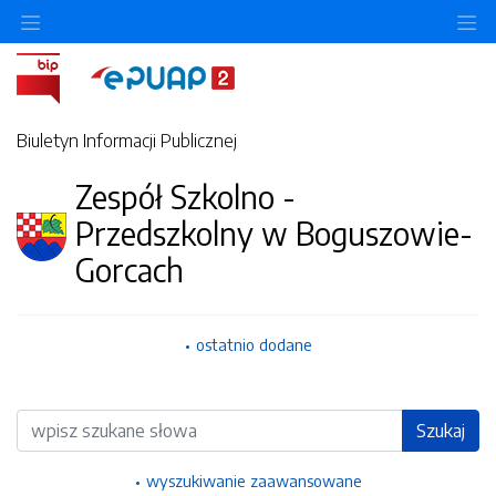
Ukryj/pokaż menu przedmiotowe
Uk
Biuletyn Informacji Publicznej
Zespół Szkolno -
Przedszkolny w Boguszowie-
Gorcach
ostatnio dodane
Wyszukiwarka
Szukaj
wyszukiwanie zaawansowane